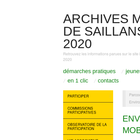
ARCHIVES M
DE SAILLANS
2020
Retrouvez les informations parues sur le site 
2020
démarches pratiques
jeune
en 1 clic
contacts
Parcou
PARTICIPER
Enviro
COMMISSIONS
PARTICIPATIVES
ENV
OBSERVATOIRE DE LA
MOB
PARTICIPATION