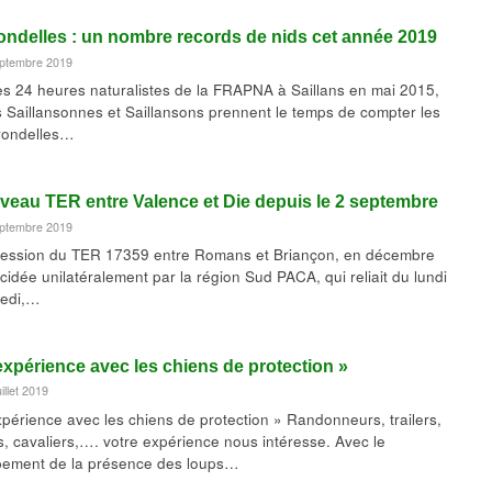
ondelles : un nombre records de nids cet année 2019
eptembre 2019
es 24 heures naturalistes de la FRAPNA à Saillans en mai 2015,
 Saillansonnes et Saillansons prennent le temps de compter les
irondelles…
eau TER entre Valence et Die depuis le 2 septembre
eptembre 2019
ession du TER 17359 entre Romans et Briançon, en décembre
cidée unilatéralement par la région Sud PACA, qui reliait du lundi
redi,…
xpérience avec les chiens de protection »
uillet 2019
périence avec les chiens de protection » Randonneurs, trailers,
es, cavaliers,…. votre expérience nous intéresse. Avec le
pement de la présence des loups…