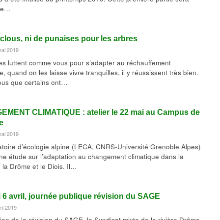
ée…
clous, ni de punaises pour les arbres
mai 2019
es luttent comme vous pour s’adapter au réchauffement
e, quand on les laisse vivre tranquilles, il y réussissent très bien.
us que certains ont…
MENT CLIMATIQUE : atelier le 22 mai au Campus de
e
mai 2019
atoire d’écologie alpine (LECA, CNRS-Université Grenoble Alpes)
une étude sur l’adaptation au changement climatique dans la
 la Drôme et le Diois. Il…
6 avril, journée publique révision du SAGE
ril 2019
sion de la révision du SAGE, le Syndicat mixte de la rivière Drôme