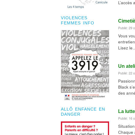
L’accès 
VIOLENCES
Cimetiè
FEMMES INFO
Publié: 29 
Vous vou
entretie
Lisez le
Un atel
Publié: 22 
Passionn
Black s’
des ann
ALLÔ ENFANCE EN
La lutt
DANGER
Publié: 16 
Situatio
Chaque 