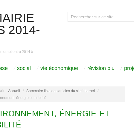
AIRIE
 2014-
internet entre 2014 à
sse
social
vie économique
révision plu
pro
rir :
Accueil
/
Sommaire liste des articles du site internet
/
nnement, énergie et mobilité
IRONNEMENT, ÉNERGIE ET
ILITÉ