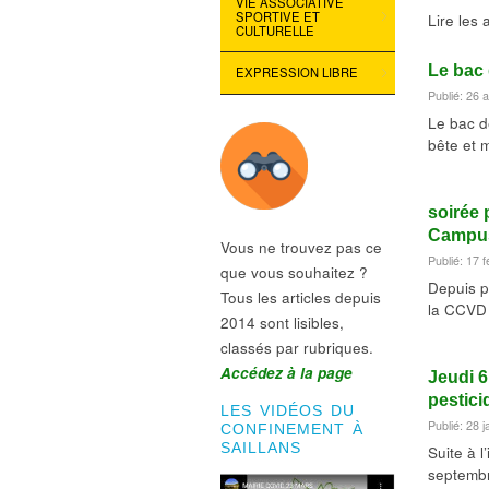
VIE ASSOCIATIVE
SPORTIVE ET
Lire les 
CULTURELLE
Le bac 
EXPRESSION LIBRE
Publié: 26 a
Le bac d
bête et 
soirée 
Campu
Vous ne trouvez pas ce
Publié: 17 f
que vous souhaitez ?
Depuis p
Tous les articles depuis
la CCVD o
2014 sont lisibles,
classés par rubriques.
Accédez à la page
Jeudi 6
pestici
LES VIDÉOS DU
Publié: 28 
CONFINEMENT À
SAILLANS
Suite à l
septembr