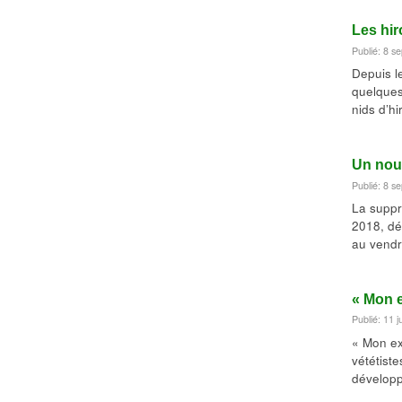
Les hir
Publié: 8 s
Depuis l
quelques
nids d’h
Un nouv
Publié: 8 s
La suppr
2018, dé
au vend
« Mon e
Publié: 11 j
« Mon ex
vététist
dévelop