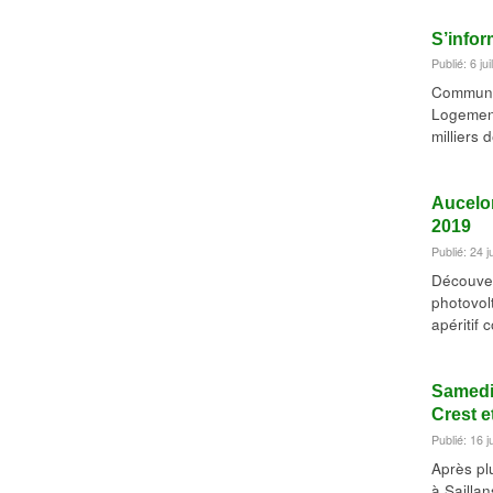
S’infor
Publié: 6 jui
Communiq
Logement
milliers
Aucelon
2019
Publié: 24 j
Découver
photovol
apéritif 
Samedi 
Crest e
Publié: 16 j
Après pl
à Saillan