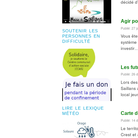
décidé d
Agir po
Publié: 27 
SOUTENIR LES
Vous êtes
PERSONNES EN
système 
DIFFICULTÉ
investir
Les fut
Publié: 26
Lors des
Saillans 
local jeu
LIRE LE LEXIQUE
Carte d
MÉTÉO
Publié: 14
Le terri
Crest et