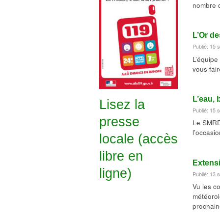
nombre 
L’Or de
Publié: 15
L’équipe
vous fai
L’eau,
Lisez la
Publié: 15
presse
Le SMRD 
l’occasi
locale (accès
libre en
Extensi
ligne)
Publié: 13
Vu les c
météorol
prochain