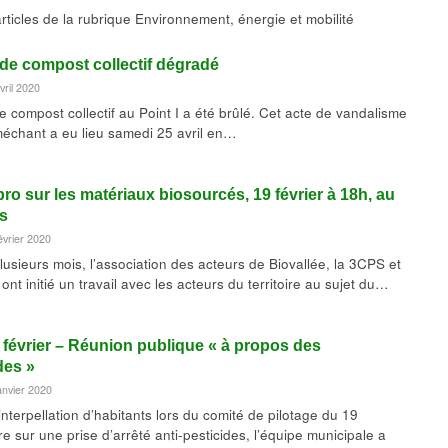
articles de la rubrique Environnement, énergie et mobilité
de compost collectif dégradé
vril 2020
e compost collectif au Point I a été brûlé. Cet acte de vandalisme
méchant a eu lieu samedi 25 avril en…
pro sur les matériaux biosourcés, 19 février à 18h, au
s
évrier 2020
lusieurs mois, l’association des acteurs de Biovallée, la 3CPS et
nt initié un travail avec les acteurs du territoire au sujet du…
 février – Réunion publique « à propos des
des »
janvier 2020
’interpellation d’habitants lors du comité de pilotage du 19
e sur une prise d’arrêté anti-pesticides, l’équipe municipale a