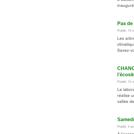
inaugur
Pas de 
Publié: 15 
Les arbr
climatiqu
Savez-vo
CHANGE
l’écosit
Publié: 10 
Le labor
réalise 
vallée de
Samedi 
Publié: 4 av
A l’occa