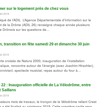
mer sur le logement près de chez vous
llet 2019
ué de l’ADIL L’Agence Départementale d’Information sur le
 de la Drôme (ADIL 26) renseigne chaque année plusieurs
 de Drômois sur les questions de…
, transition en fête samedi 29 et dimanche 30 juin
uin 2019
te croisée de Natura 2000, inauguration de l’installation
taïque, rencontre autour de l’énergie (avec Joachim Hirschler),
convivianl, spectacle musicial, repas autour du four à…
22 : Inauguration officielle de La Vélodrôme, entre
t Saillans
uin 2019
usieurs mois de travaux, le tronçon de la Vélodrôme reliant Crest
s a été finalisé au printemps 2019. Cette première partie sera