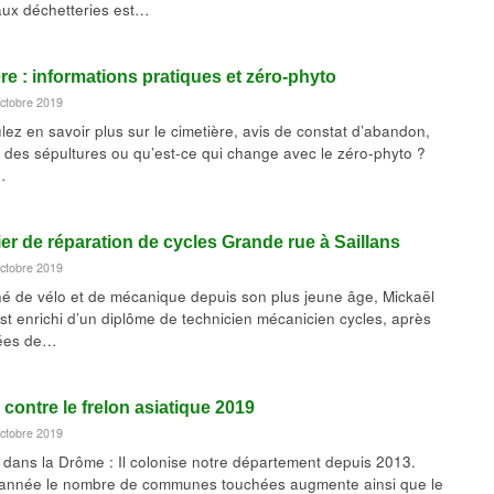
aux déchetteries est…
re : informations pratiques et zéro-phyto
octobre 2019
lez en savoir plus sur le cimetière, avis de constat d’abandon,
n des sépultures ou qu’est-ce qui change avec le zéro-phyto ?
…
ier de réparation de cycles Grande rue à Saillans
octobre 2019
é de vélo et de mécanique depuis son plus jeune âge, Mickaël
est enrichi d’un diplôme de technicien mécanicien cycles, après
ées de…
e contre le frelon asiatique 2019
octobre 2019
n dans la Drôme : Il colonise notre département depuis 2013.
année le nombre de communes touchées augmente ainsi que le