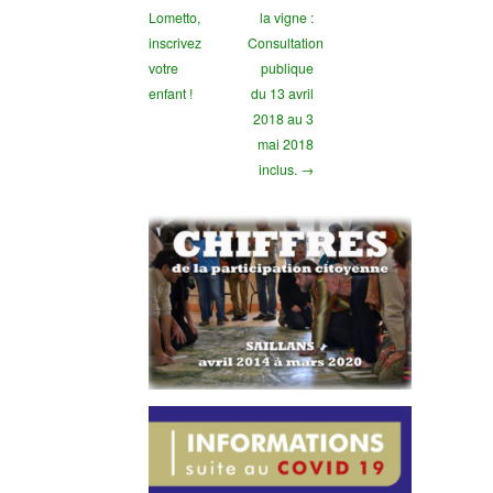
Lometto,
la vigne :
inscrivez
Consultation
votre
publique
enfant !
du 13 avril
2018 au 3
mai 2018
inclus. →