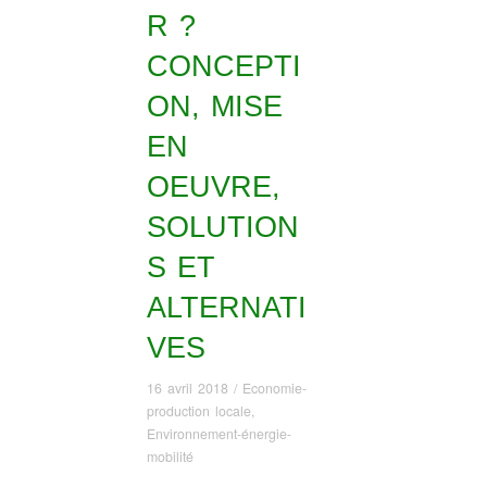
R ?
CONCEPTI
ON, MISE
EN
OEUVRE,
SOLUTION
S ET
ALTERNATI
VES
16 avril 2018
/
Economie-
production locale
,
Environnement-énergie-
mobilité