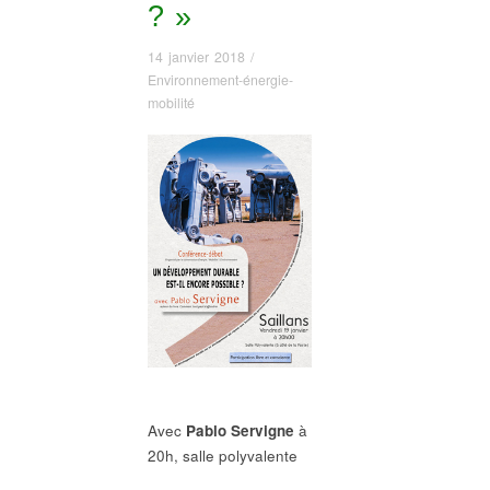
? »
14 janvier 2018
/
Environnement-énergie-
mobilité
Avec
Pablo Servigne
à
20h, salle polyvalente