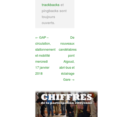
trackbacks
et
pingbacks sont
toujours
ouverts.
← GAP –
De
circulation,
nouveaux
stationnement
candélabres
et mobilité
pont
mercredi
Algoud,
17 janvier
abri-bus et
2018
éclairage
Gare →