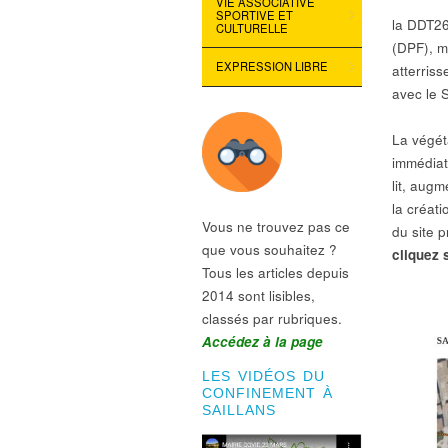
VIE ASSOCIATIVE
SPORTIVE ET
la DDT26
CULTURELLE
(DPF), 
EXPRESSION LIBRE
atterriss
avec le 
La végét
immédiat
lit, aug
la créat
Vous ne trouvez pas ce
du site p
que vous souhaitez ?
cliquez 
Tous les articles depuis
2014 sont lisibles,
classés par rubriques.
Accédez à la page
LES VIDÉOS DU
CONFINEMENT À
SAILLANS