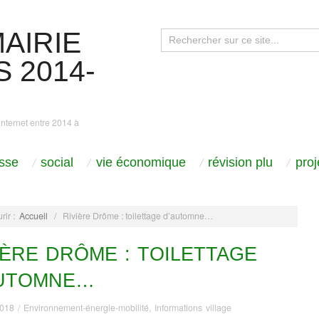
AIRIE
 2014-
internet entre 2014 à
sse
social
vie économique
révision plu
pro
rir :
Accueil
/
Rivière Drôme : toilettage d’automne…
IÈRE DRÔME : TOILETTAGE
AUTOMNE…
2018
/
Environnement-énergie-mobilité
,
Informations village