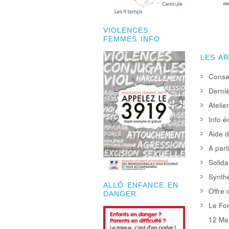
VIOLENCES
FEMMES INFO
LES A
Consei
Derniè
Atelie
Info é
Aide d
A part
Solida
Synthè
ALLÔ ENFANCE EN
Offre 
DANGER
Le For
12 Mai