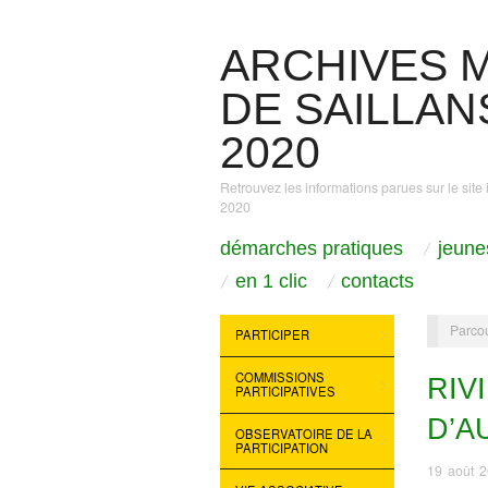
ARCHIVES M
DE SAILLANS
2020
Retrouvez les informations parues sur le site 
2020
démarches pratiques
jeune
en 1 clic
contacts
Parcou
PARTICIPER
COMMISSIONS
RIV
PARTICIPATIVES
D’
OBSERVATOIRE DE LA
PARTICIPATION
19 août 