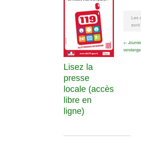
Les 
sont
← Journée
vendange
Lisez la
presse
locale (accès
libre en
ligne)