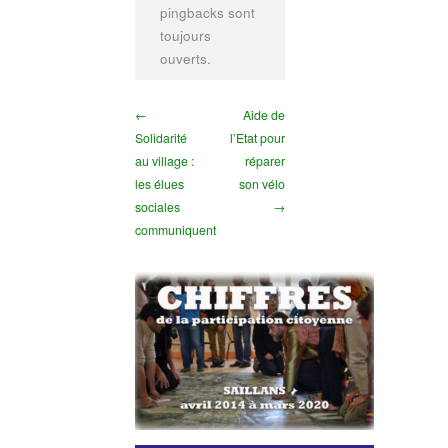
pingbacks sont
toujours
ouverts.
←
Aide de
Solidarité
l’Etat pour
au village :
réparer
les élues
son vélo
sociales
→
communiquent