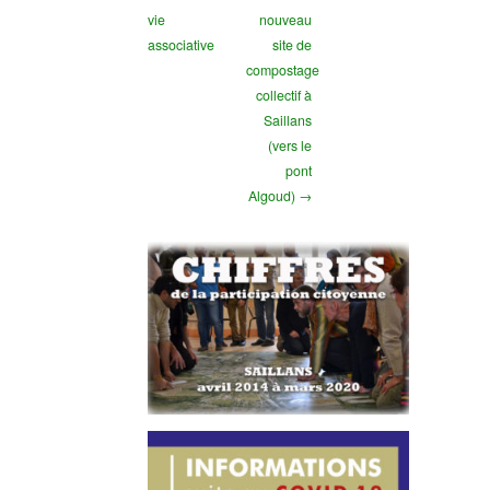
vie
nouveau
associative
site de
compostage
collectif à
Saillans
(vers le
pont
Algoud) →