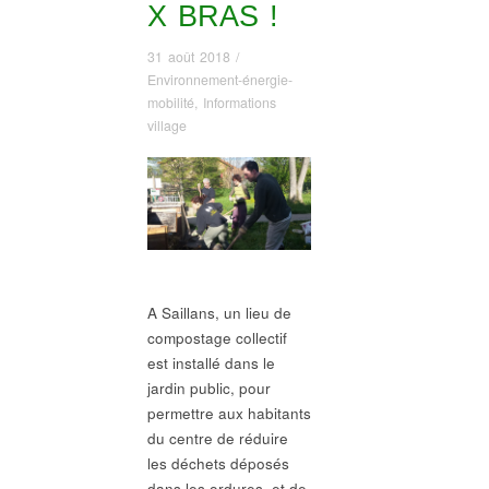
X BRAS !
31 août 2018
/
Environnement-énergie-
mobilité
,
Informations
village
A Saillans, un lieu de
compostage collectif
est installé dans le
jardin public, pour
permettre aux habitants
du centre de réduire
les déchets déposés
dans les ordures, et de