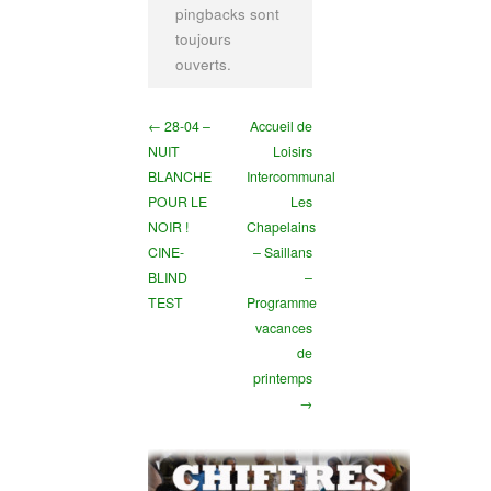
pingbacks sont
toujours
ouverts.
← 28-04 –
Accueil de
NUIT
Loisirs
BLANCHE
Intercommunal
POUR LE
Les
NOIR !
Chapelains
CINE-
– Saillans
BLIND
–
TEST
Programme
vacances
de
printemps
→