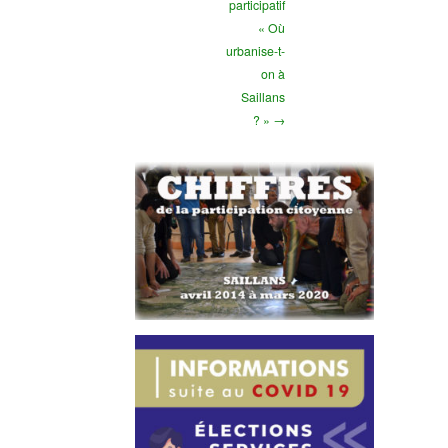
participatif
« Où
urbanise-t-
on à
Saillans
? » →