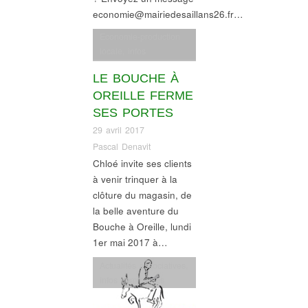
economie@mairiedesaillans26.fr…
Economie-production
locale
,
infos
commerces
LE BOUCHE À
OREILLE FERME
SES PORTES
29 avril 2017
Pascal Denavit
Chloé invite ses clients
à venir trinquer à la
clôture du magasin, de
la belle aventure du
Bouche à Oreille, lundi
1er mai 2017 à…
Actualités associatives
,
infos commerces