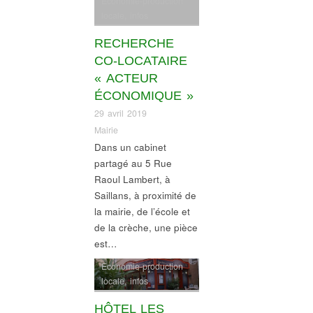
Economie-production
locale
,
infos
commerces
RECHERCHE
CO-LOCATAIRE
« ACTEUR
ÉCONOMIQUE »
29 avril 2019
Mairie
Dans un cabinet
partagé au 5 Rue
Raoul Lambert, à
Saillans, à proximité de
la mairie, de l’école et
de la crèche, une pièce
est…
Economie-production
locale
,
infos
commerces
HÔTEL LES