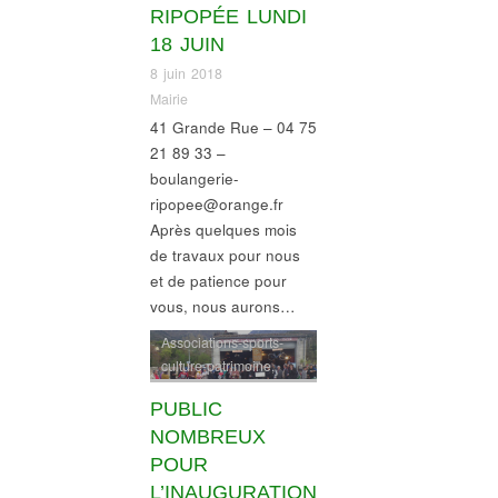
RIPOPÉE LUNDI
18 JUIN
8 juin 2018
Mairie
41 Grande Rue – 04 75
21 89 33 –
boulangerie-
ripopee@orange.fr
Après quelques mois
de travaux pour nous
et de patience pour
vous, nous aurons…
Associations-sports-
culture-patrimoine
,
Environnement-
PUBLIC
énergie-mobilité
,
infos
commerces
NOMBREUX
POUR
L’INAUGURATION