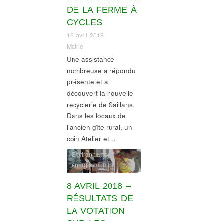
DE LA FERME À
CYCLES
16 avril 2018
Mairie
Une assistance
nombreuse a répondu
présente et a
découvert la nouvelle
recyclerie de Saillans.
Dans les locaux de
l’ancien gîte rural, un
coin Atelier et…
Environnement-
énergie-mobilité
,
Gouvernance
,
infos
commerces
8 AVRIL 2018 –
RÉSULTATS DE
LA VOTATION