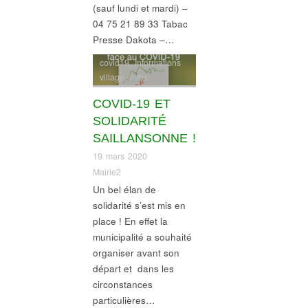
(sauf lundi et mardi) –
04 75 21 89 33 Tabac
Presse Dakota –…
covid19
,
Informations
village
,
infos
commerces
COVID-19 ET
SOLIDARITÉ
SAILLANSONNE !
19 mars 2020
Mairie2
Un bel élan de
solidarité s’est mis en
place ! En effet la
municipalité a souhaité
organiser avant son
départ et dans les
circonstances
particulières…