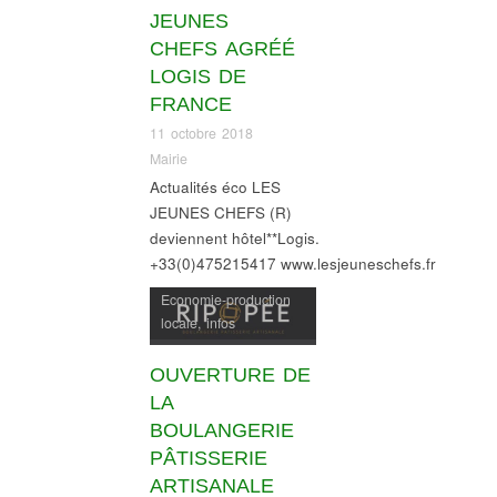
JEUNES
CHEFS AGRÉÉ
LOGIS DE
FRANCE
11 octobre 2018
Mairie
Actualités éco LES
JEUNES CHEFS (R)
deviennent hôtel**Logis.
+33(0)475215417 www.lesjeuneschefs.fr
Economie-production
locale
,
infos
commerces
OUVERTURE DE
LA
BOULANGERIE
PÂTISSERIE
ARTISANALE