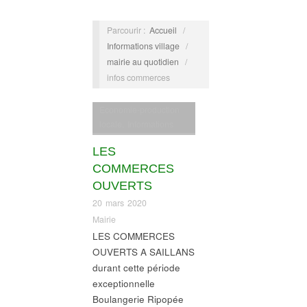
Parcourir :
Accueil
/
Informations village
/
mairie au quotidien
/
infos commerces
Economie-production
locale
,
Informations
village
,
infos
LES
commerces
COMMERCES
OUVERTS
20 mars 2020
Mairie
LES COMMERCES
OUVERTS A SAILLANS
durant cette période
exceptionnelle
Boulangerie Ripopée