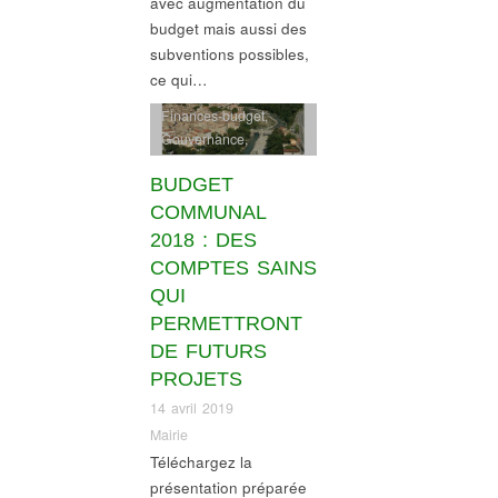
avec augmentation du
budget mais aussi des
subventions possibles,
ce qui…
Finances-budget
,
Gouvernance
,
Informations village
BUDGET
COMMUNAL
2018 : DES
COMPTES SAINS
QUI
PERMETTRONT
DE FUTURS
PROJETS
14 avril 2019
Mairie
Téléchargez la
présentation préparée