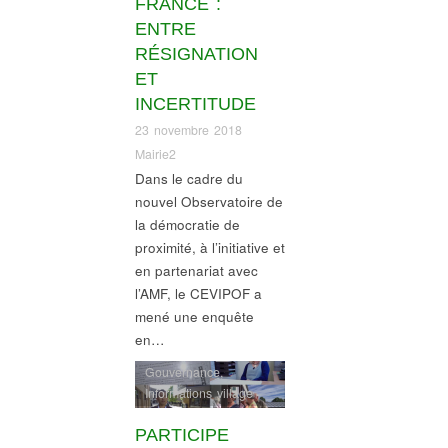
FRANCE :
ENTRE
RÉSIGNATION
ET
INCERTITUDE
23 novembre 2018
Mairie2
Dans le cadre du
nouvel Observatoire de
la démocratie de
proximité, à l’initiative et
en partenariat avec
l’AMF, le CEVIPOF a
mené une enquête
en…
Gouvernance
,
Informations village
PARTICIPE