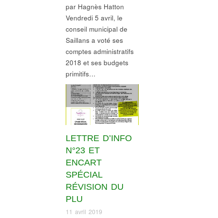
par Hagnès Hatton
Vendredi 5 avril, le
conseil municipal de
Saillans a voté ses
comptes administratifs
2018 et ses budgets
primitifs…
Gouvernance
,
Informations village
,
révision PLU
LETTRE D’INFO
N°23 ET
ENCART
SPÉCIAL
RÉVISION DU
PLU
11 avril 2019