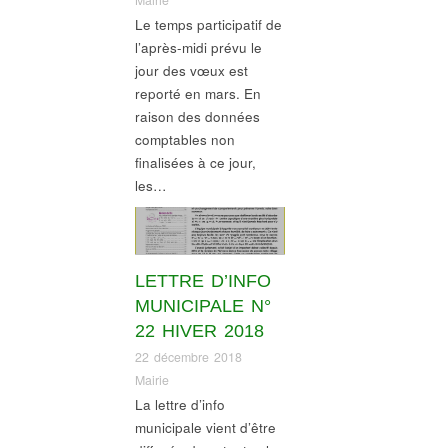
Le temps participatif de
l’après-midi prévu le
jour des vœux est
reporté en mars. En
raison des données
comptables non
finalisées à ce jour,
les…
Gouvernance
,
Informations village
,
Transparence-
LETTRE D’INFO
information
MUNICIPALE N°
22 HIVER 2018
22 décembre 2018
Mairie
La lettre d’info
municipale vient d’être