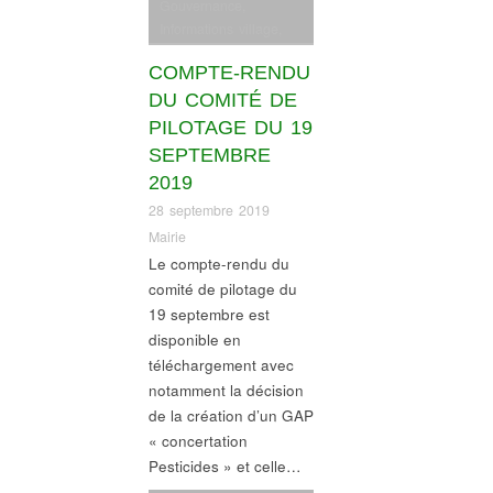
Gouvernance
,
Informations village
,
Ordre du jour comité
COMPTE-RENDU
de pilotage
DU COMITÉ DE
PILOTAGE DU 19
SEPTEMBRE
2019
28 septembre 2019
Mairie
Le compte-rendu du
comité de pilotage du
19 septembre est
disponible en
téléchargement avec
notamment la décision
de la création d’un GAP
« concertation
Pesticides » et celle…