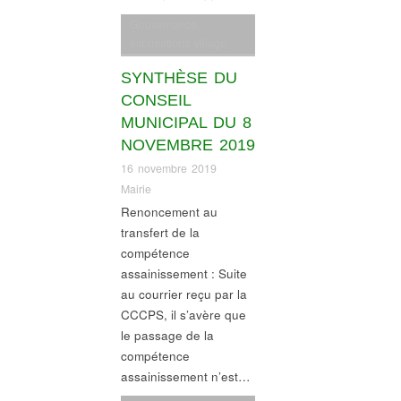
Gouvernance
,
Informations village
,
Ordre du jour conseil
SYNTHÈSE DU
municipal
CONSEIL
MUNICIPAL DU 8
NOVEMBRE 2019
16 novembre 2019
Mairie
Renoncement au
transfert de la
compétence
assainissement : Suite
au courrier reçu par la
CCCPS, il s’avère que
le passage de la
compétence
assainissement n’est…