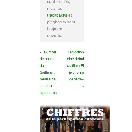
sont fermés,
mais les
trackbacks
et
pingbacks sont
toujours
ouverts.
← Bureau
Projection
de poste
ciné débat
de
du film «Et
Saillans :
je choisis
remise de
de vivre»
+ 1 000
→
signatures