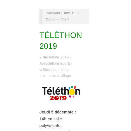
Parcourir :
Accueil
/
Téléthon 2019
TÉLÉTHON
2019
2 décembre 2019
/
Associations-sports-
culture-patrimoine
,
Informations village
Jeudi 5 décembre :
14h en salle
polyvalente,