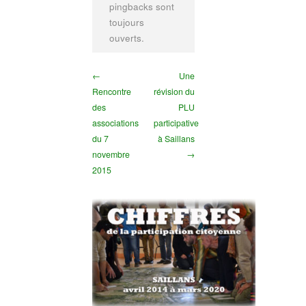
pingbacks sont
toujours
ouverts.
←
Une
Rencontre
révision du
des
PLU
associations
participative
du 7
à Saillans
novembre
→
2015