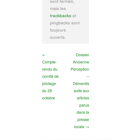
sont fermés,
mais les
trackbacks
et
pingbacks sont
toujours
ouverts.
←
Dossier
Compte-
Ancienne
rendu du
Perception
comité de
–
pilotage
Démentis
du 29
suite aux
octobre
articles
parus
dans la
presse
locale →