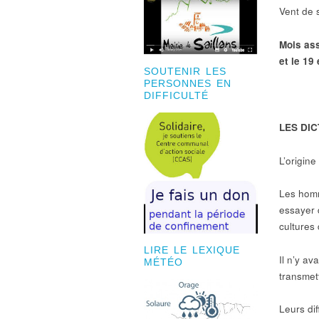
Vent de 
Mois ass
et le 19
SOUTENIR LES
PERSONNES EN
DIFFICULTÉ
LES DI
L’origin
Les homm
essayer d
cultures 
LIRE LE LEXIQUE
Il n’y av
MÉTÉO
transmet
Leurs dif