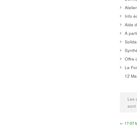
Atelie
Info é
Aide d
A part
Solida
Synthè
Offre 
Le For
12 Mai
Les 
sont
← 17-07 M