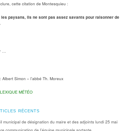
clure, cette citation de Montesquieu :
 les paysans, ils ne sont pas assez savants pour raisonner de
»
r …
: Albert Simon – l’abbé Th. Moreux
 LEXIQUE MÉTÉO
RTICLES RÉCENTS
l municipal de désignation du maire et des adjoints lundi 25 mai
re communication de l’équipe municipale sortante