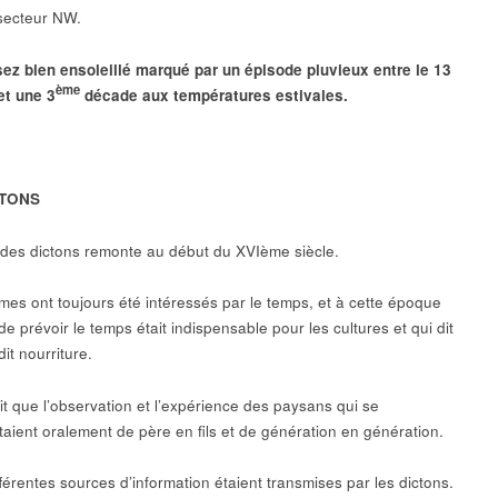
secteur NW.
ez bien ensoleillé marqué par un épisode pluvieux entre le 13
ème
 et une 3
décade aux températures estivales.
CTONS
e des dictons remonte au début du XVIème siècle.
es ont toujours été intéressés par le temps, et à cette époque
e prévoir le temps était indispensable pour les cultures et qui dit
dit nourriture.
ait que l’observation et l’expérience des paysans qui se
taient oralement de père en fils et de génération en génération.
férentes sources d’information étaient transmises par les dictons.