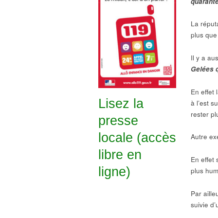
quarante
La réput
plus que
Il y a au
Gelées q
En effet 
Lisez la
à l’est s
rester pl
presse
locale (accès
Autre ex
libre en
En effet 
ligne)
plus hum
Par aille
suivie d’