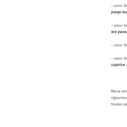
– pour la
jusqu’a
– pour l
les par
– pour la
– pour l
caprice
Nous avo
rigoureu
toutes s