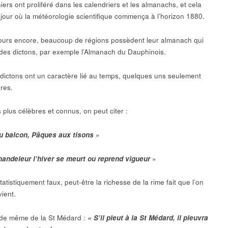
ers ont proliféré dans les calendriers et les almanachs, et cela
 jour où la météorologie scientifique commença à l’horizon 1880.
ours encore, beaucoup de régions possèdent leur almanach qui
 des dictons, par exemple l’Almanach du Dauphinois.
 dictons ont un caractère lié au temps, quelques uns seulement
ures.
 plus célèbres et connus, on peut citer :
u balcon, Pâques aux tisons
»
handeleur l’hiver se meurt ou reprend vigueur
»
statistiquement faux, peut-être la richesse de la rime fait que l’on
ient.
t de même de la St Médard :
« S’il pleut à la St Médard, il pleuvra