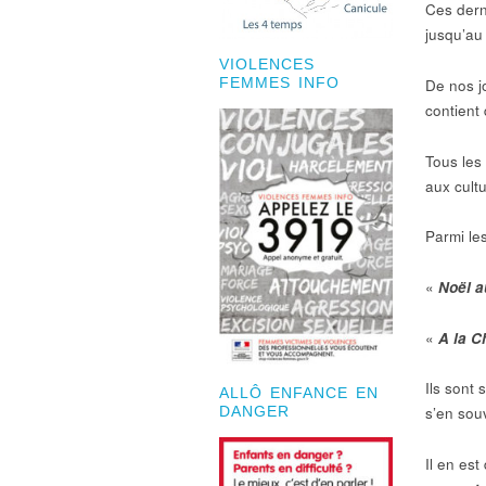
Ces derni
jusqu’au
VIOLENCES
De nos j
FEMMES INFO
contient
Tous les
aux cult
Parmi les
«
Noël a
«
A la C
Ils sont 
ALLÔ ENFANCE EN
s’en souv
DANGER
Il en es