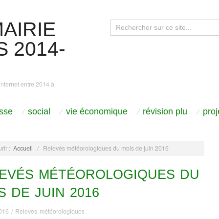
AIRIE
 2014-
internet entre 2014 à
sse
social
vie économique
révision plu
pro
rir :
Accueil
/
Relevés météorologiques du mois de juin 2016
EVÉS MÉTÉOROLOGIQUES DU
S DE JUIN 2016
2016
/
Relevés météorologiques