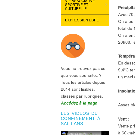
VIE ASSOCIATIVE
SPORTIVE ET
Précipit
CULTURELLE
Avec 70,
EXPRESSION LIBRE
On a eu 
total de
On a ente
20h08, l
Tempéra
En desso
Vous ne trouvez pas ce
9,4°C te
que vous souhaitez ?
un maxi 
Tous les articles depuis
2014 sont lisibles,
Insolatio
classés par rubriques.
Accédez à la page
Assez bie
LES VIDÉOS DU
Vent :
CONFINEMENT À
SAILLANS
Venté pri
à 60km/h