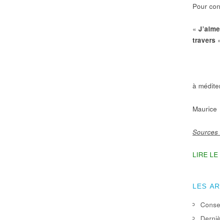
Pour con
«
J’aime
travers
à médite
Maurice
Sources
LIRE LE
LES A
Consei
Derniè