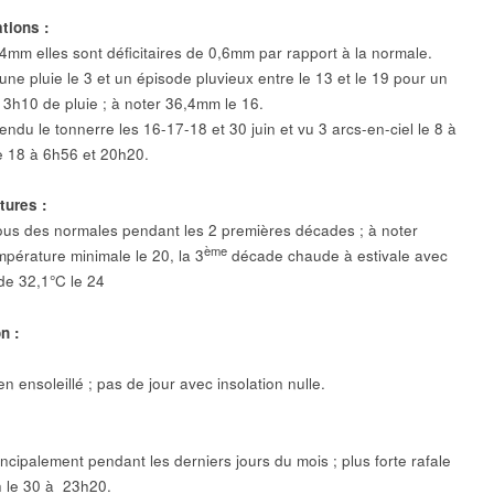
ations :
4mm elles sont déficitaires de 0,6mm par rapport à la normale.
une pluie le 3 et un épisode pluvieux entre le 13 et le 19 pour un
 13h10 de pluie ; à noter 36,4mm le 16.
ndu le tonnerre les 16-17-18 et 30 juin et vu 3 arcs-en-ciel le 8 à
e 18 à 6h56 et 20h20.
tures :
us des normales pendant les 2 premières décades ; à noter
ème
mpérature minimale le 20, la 3
décade chaude à estivale avec
de 32,1°C le 24
n :
n ensoleillé ; pas de jour avec insolation nulle.
ncipalement pendant les derniers jours du mois ; plus forte rafale
 le 30 à 23h20.