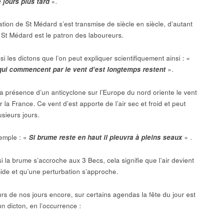
 jours plus tard
».
ation de St Médard s’est transmise de siècle en siècle, d’autant
 St Médard est le patron des laboureurs.
ssi les dictons que l’on peut expliquer scientifiquement ainsi : «
ui commencent par le vent d’est longtemps restent
».
la présence d’un anticyclone sur l’Europe du nord oriente le vent
ur la France. Ce vent d’est apporte de l’air sec et froid et peut
usieurs jours.
emple : «
Si brume reste en haut il pleuvra à pleins seaux
» .
si la brume s’accroche aux 3 Becs, cela signifie que l’air devient
ide et qu’une perturbation s’approche.
urs de nos jours encore, sur certains agendas la fête du jour est
un dicton, en l’occurrence :