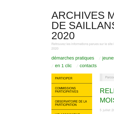
ARCHIVES M
DE SAILLANS
2020
Retrouvez les informations parues sur le site 
2020
démarches pratiques
jeune
en 1 clic
contacts
Parcou
PARTICIPER
COMMISSIONS
REL
PARTICIPATIVES
MOI
OBSERVATOIRE DE LA
PARTICIPATION
5 juillet 