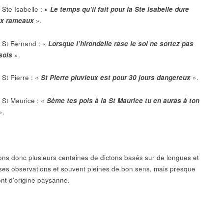
 Ste Isabelle : «
Le temps qu’il fait pour la Ste Isabelle dure
ux rameaux
».
a St Fernand : «
Lorsque l’hirondelle rase le sol ne sortez pas
asols
».
 St Pierre : «
St Pierre pluvieux est pour 30 jours dangereux
».
a St Maurice : «
Sème tes pois à la St Maurice tu en auras à ton
».
ns donc plusieurs centaines de dictons basés sur de longues et
ses observations et souvent pleines de bon sens, mais presque
ont d’origine paysanne.