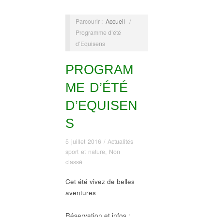
Parcourir :
Accueil
/
Programme d’été
d’Equisens
PROGRAM
ME D’ÉTÉ
D’EQUISEN
S
5 juillet 2016
/
Actualités
sport et nature
,
Non
classé
Cet été vivez de belles
aventures
Réservation et infos :