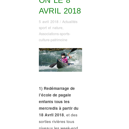
ON LE 8
AVRIL 2018
5 avril 2018
/
Actualités
sport et nature
,
Associations-sports-
culture-patrimoine
1) Redémarrage de
l’école de pagaie
enfants tous les
mercredis à partir du
18 Avril 2018
, et des
sorties rivières tous
niveaux les week-end.