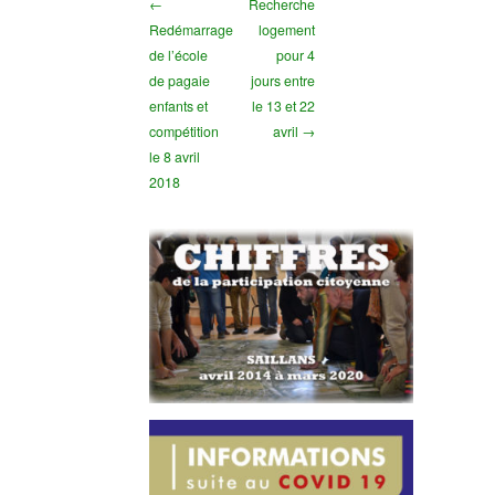
←
Recherche
Redémarrage
logement
de l’école
pour 4
de pagaie
jours entre
enfants et
le 13 et 22
compétition
avril →
le 8 avril
2018