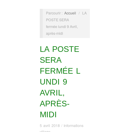
Parcourir :
Accueil
/
LA
POSTE SERA
fermée lundi 9 Avril,
après-midi
LA POSTE
SERA
FERMÉE L
UNDI 9
AVRIL,
APRÈS-
MIDI
5 avril 2018
/
Informations
village