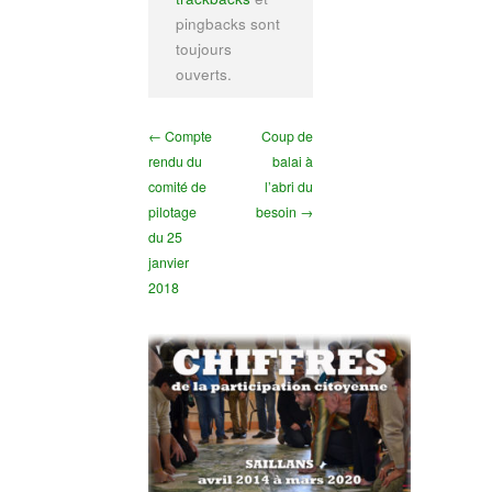
pingbacks sont
toujours
ouverts.
← Compte
Coup de
rendu du
balai à
comité de
l’abri du
pilotage
besoin →
du 25
janvier
2018