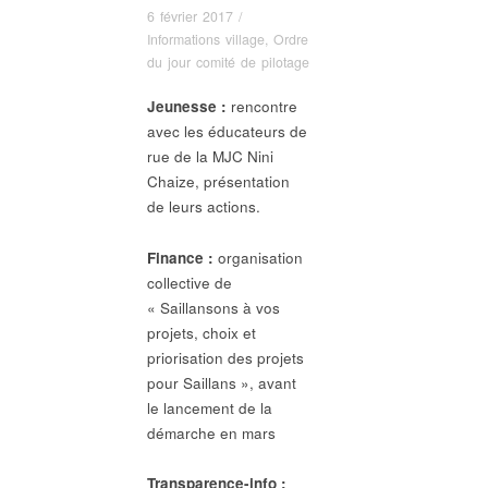
6 février 2017
/
Informations village
,
Ordre
du jour comité de pilotage
Jeunesse :
rencontre
avec les éducateurs de
rue de la MJC Nini
Chaize, présentation
de leurs actions.
Finance :
organisation
collective de
« Saillansons à vos
projets, choix et
priorisation des projets
pour Saillans », avant
le lancement de la
démarche en mars
Transparence-info :