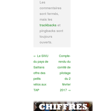
Les
commentaires
sont fermés,
mais les
trackbacks
et
pingbacks sont
toujours
ouverts.
← Le SIVU
Compte-
du pays de
rendu du
Saillans
comité de
offre des
pilotage
petits
du 2
vélos aux
février
TAP
2017 →