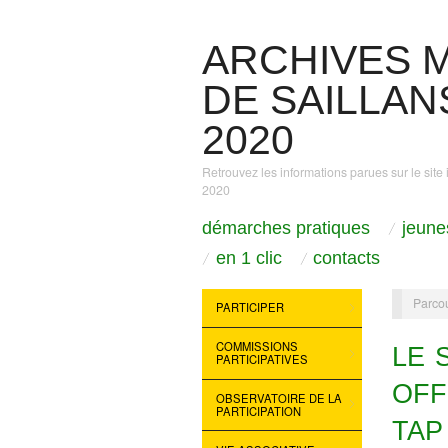
ARCHIVES M
DE SAILLANS
2020
Retrouvez les informations parues sur le site 
2020
démarches pratiques
jeune
en 1 clic
contacts
Parcou
PARTICIPER
COMMISSIONS
LE 
PARTICIPATIVES
OFF
OBSERVATOIRE DE LA
PARTICIPATION
TAP