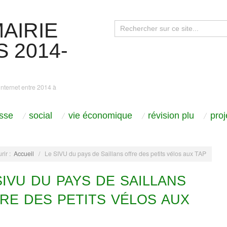
AIRIE
 2014-
internet entre 2014 à
sse
social
vie économique
révision plu
pro
rir :
Accueil
/
Le SIVU du pays de Saillans offre des petits vélos aux TAP
SIVU DU PAYS DE SAILLANS
RE DES PETITS VÉLOS AUX