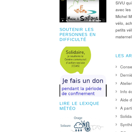
SIVU qui
avec les
Michel Mo
vélo, ach
petits v
SOUTENIR LES
PERSONNES EN
maternel
DIFFICULTÉ
LES A
Consei
Derniè
Atelie
Info é
Aide d
LIRE LE LEXIQUE
A part
MÉTÉO
Solida
Synthè