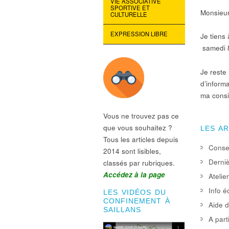
VIE ASSOCIATIVE
SPORTIVE ET
Monsieur
CULTURELLE
EXPRESSION LIBRE
Je tiens
samedi 8
Je reste
d’informa
ma consi
Vous ne trouvez pas ce
que vous souhaitez ?
LES A
Tous les articles depuis
Consei
2014 sont lisibles,
Derniè
classés par rubriques.
Accédez à la page
Atelie
Info é
LES VIDÉOS DU
CONFINEMENT À
Aide d
SAILLANS
A part