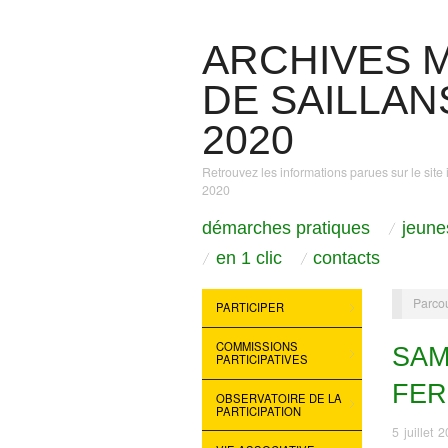
ARCHIVES M
DE SAILLANS
2020
Retrouvez les informations parues sur le site 
2020
démarches pratiques
jeune
en 1 clic
contacts
Parcou
PARTICIPER
COMMISSIONS
SAM
PARTICIPATIVES
FER
OBSERVATOIRE DE LA
PARTICIPATION
5 juillet 