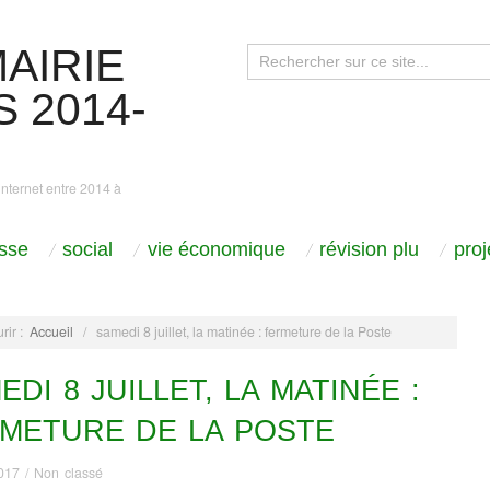
AIRIE
 2014-
internet entre 2014 à
sse
social
vie économique
révision plu
pro
rir :
Accueil
/
samedi 8 juillet, la matinée : fermeture de la Poste
EDI 8 JUILLET, LA MATINÉE :
METURE DE LA POSTE
2017
/
Non classé