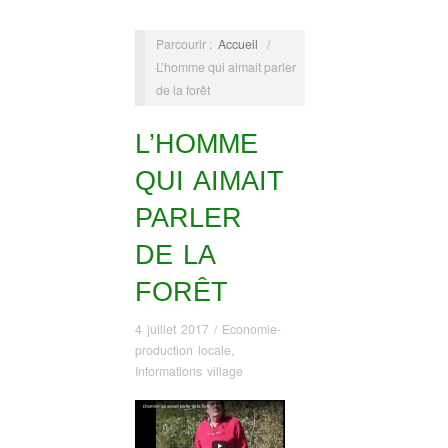
Parcourir :
Accueil
/
L’homme qui aimait parler
de la forêt
L’HOMME
QUI AIMAIT
PARLER
DE LA
FORÊT
4 juillet 2017
/
Economie-
production locale
,
Informations village