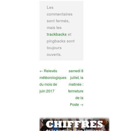
Les
commentaires
sont fermés,
mais les
trackbacks
et
pingbacks sont
toujours
ouverts.
← Relevés
samedi 8
météorologiques
juillet, la
du mois de
matinée :
juin 2017
fermeture
de la
Poste →