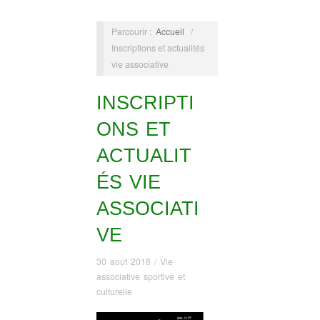
Parcourir :
Accueil
/
Inscriptions et actualités
vie associative
INSCRIPTI
ONS ET
ACTUALIT
ÉS VIE
ASSOCIATI
VE
30 août 2018
/
Vie
associative sportive et
culturelle