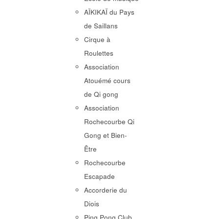
AÏKIKAÏ du Pays
de Saillans
Cirque à
Roulettes
Association
Atouémé cours
de Qi gong
Association
Rochecourbe Qi
Gong et Bien-
Être
Rochecourbe
Escapade
Accorderie du
Diois
Ping Pong Club