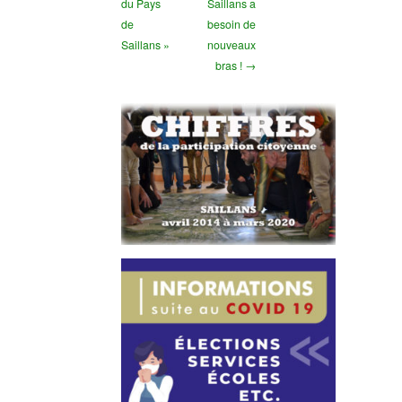
du Pays
Saillans a
de
besoin de
Saillans »
nouveaux
bras ! →