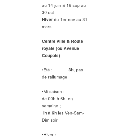
au 14 juin & 16 sep au
30 oct
Hiver
du 1er nov au 31
mars
Centre ville & Route
royale (ou Avenue
Coupois)
•Eté :
3h
, pas
de rallumage
•Mi-saison :
de 00h à 6h en
semaine ;
1h à 6h
les Ven-Sam-
Dim soir,
•Hiver :