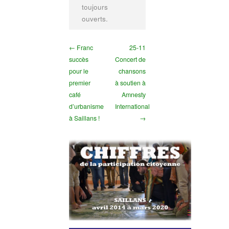
toujours
ouverts.
← Franc
25-11
succès
Concert de
pour le
chansons
premier
à soutien à
café
Amnesty
d’urbanisme
International
à Saillans !
→