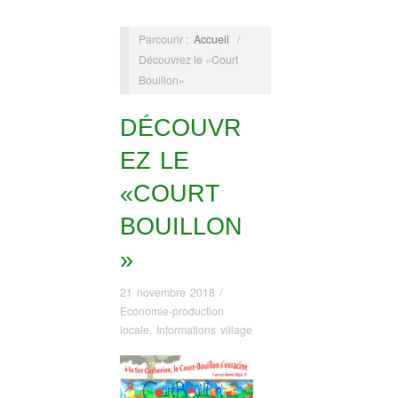
Parcourir :
Accueil
/
Découvrez le «Court
Bouillon»
DÉCOUVR
EZ LE
«COURT
BOUILLON
»
21 novembre 2018
/
Economie-production
locale
,
Informations village