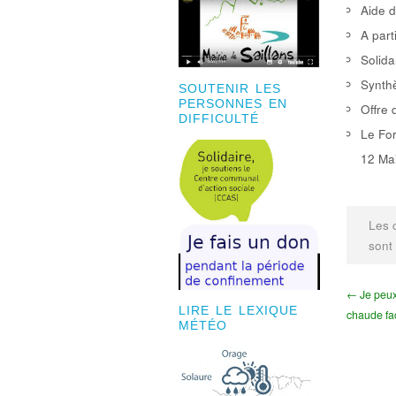
Aide d
A part
Solida
Synthè
SOUTENIR LES
PERSONNES EN
Offre 
DIFFICULTÉ
Le For
12 Mai
Les 
sont
← Je peux
LIRE LE LEXIQUE
chaude fa
MÉTÉO