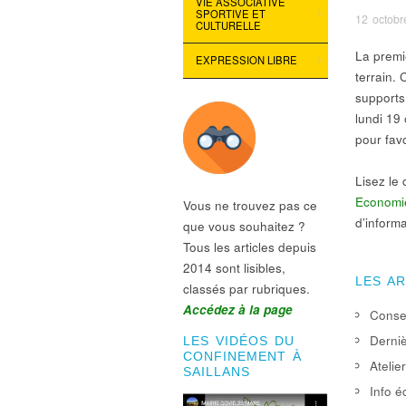
VIE ASSOCIATIVE
SPORTIVE ET
12 octobr
CULTURELLE
La premi
EXPRESSION LIBRE
terrain.
supports
lundi 19
pour favo
Lisez le
Economie
Vous ne trouvez pas ce
d’inform
que vous souhaitez ?
Tous les articles depuis
2014 sont lisibles,
LES A
classés par rubriques.
Accédez à la page
Consei
Derniè
LES VIDÉOS DU
CONFINEMENT À
Atelie
SAILLANS
Info é