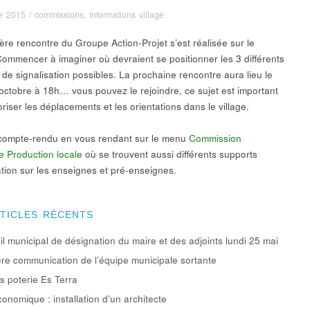
e 2015
/
commissions
,
Informations village
ère rencontre du Groupe Action-Projet s’est réalisée sur le
 Commencer à imaginer où devraient se positionner les 3 différents
 de signalisation possibles. La prochaine rencontre aura lieu le
 octobre à 18h… vous pouvez le rejoindre, ce sujet est important
riser les déplacements et les orientations dans le village.
 compte-rendu en vous rendant sur le menu
Commission
 Production locale
où se trouvent aussi différents supports
ation sur les enseignes et pré-enseignes.
RTICLES RÉCENTS
l municipal de désignation du maire et des adjoints lundi 25 mai
re communication de l’équipe municipale sortante
rs poterie Es Terra
conomique : installation d’un architecte