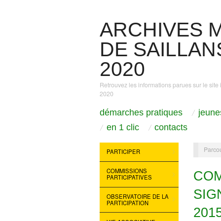
ARCHIVES M
DE SAILLANS
2020
Retrouvez les informations parues sur le site 
2020
démarches pratiques
jeune
en 1 clic
contacts
Parcou
PARTICIPER
COMMISSIONS
COM
PARTICIPATIVES
SIG
OBSERVATOIRE DE LA
PARTICIPATION
201