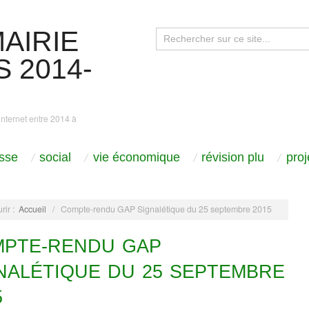
AIRIE
 2014-
internet entre 2014 à
sse
social
vie économique
révision plu
pro
rir :
Accueil
/
Compte-rendu GAP Signalétique du 25 septembre 2015
PTE-RENDU GAP
NALÉTIQUE DU 25 SEPTEMBRE
5