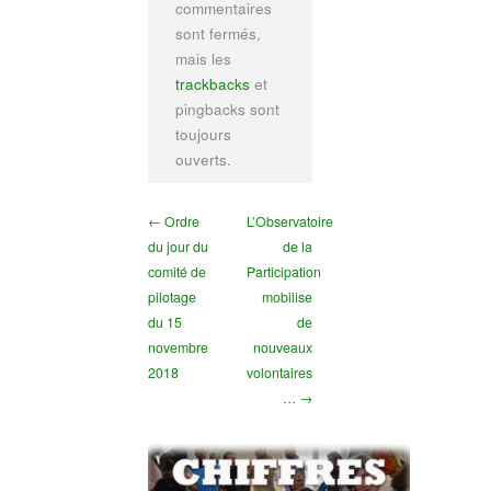
commentaires
sont fermés,
mais les
trackbacks
et
pingbacks sont
toujours
ouverts.
← Ordre
L’Observatoire
du jour du
de la
comité de
Participation
pilotage
mobilise
du 15
de
novembre
nouveaux
2018
volontaires
… →