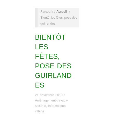
Parcourir :
Accueil
/
Bientôt les fêtes, pose des
guirlandes
BIENTÔT
LES
FÊTES,
POSE DES
GUIRLAND
ES
21 novembre 2019
/
Aménagement-travaux-
sécurite
,
Informations
village