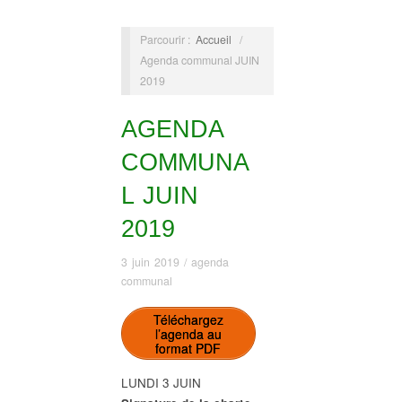
Parcourir :
Accueil
/
Agenda communal JUIN
2019
AGENDA
COMMUNA
L JUIN
2019
3 juin 2019
/
agenda
communal
Téléchargez
l’agenda au
format PDF
LUNDI 3 JUIN