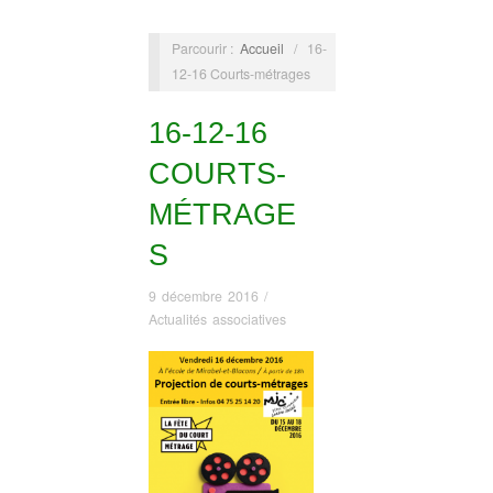
Parcourir :
Accueil
/
16-
12-16 Courts-métrages
16-12-16
COURTS-
MÉTRAGE
S
9 décembre 2016
/
Actualités associatives