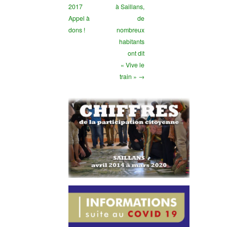
2017
à Saillans,
Appel à
de
dons !
nombreux
habitants
ont dit
« Vive le
train » →