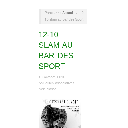
Parcourir :
Accueil
/
12-
10 slam au bar des Sport
12-10
SLAM AU
BAR DES
SPORT
10 octobre 2016
/
Actualités associatives
,
Non classé