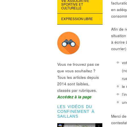
VIE ASSOCIATIVE
facturati
SPORTIVE ET
CULTURELLE
en adéqu
consomm
EXPRESSION LIBRE
Afin de r
situation
à écrire 
courrier)
vo
Vous ne trouvez pas ce
(n
que vous souhaitez ?
Tous les articles depuis
ru
2014 sont lisibles,
le
classés par rubriques.
l’
Accédez à la page
un
LES VIDÉOS DU
CONFINEMENT À
Merci de 
SAILLANS
contestat