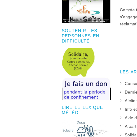
Compte t
s’engage 
réclamat
SOUTENIR LES
PERSONNES EN
DIFFICULTÉ
LES A
Consei
Derniè
Atelie
LIRE LE LEXIQUE
Info é
MÉTÉO
Aide d
A part
Solida