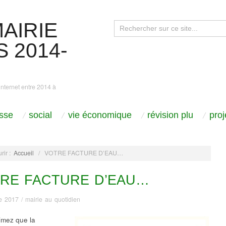
AIRIE
 2014-
internet entre 2014 à
sse
social
vie économique
révision plu
pro
rir :
Accueil
/
VOTRE FACTURE D’EAU…
RE FACTURE D’EAU…
e 2017
/
mairie au quotidien
imez que la