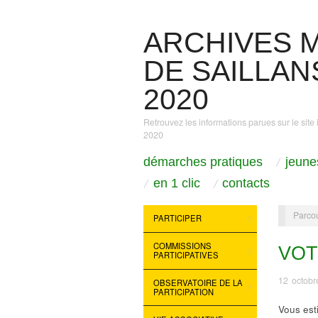
ARCHIVES M
DE SAILLANS
2020
Retrouvez les informations parues sur le site 
2020
démarches pratiques
jeune
en 1 clic
contacts
Parcou
PARTICIPER
COMMISSIONS
VOT
PARTICIPATIVES
12 octobr
OBSERVATOIRE DE LA
PARTICIPATION
Vous est