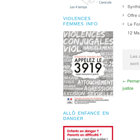
Synthè
Offre 
VIOLENCES
Le For
FEMMES INFO
12 Mai
Les 
sont
← Permane
justice
ALLÔ ENFANCE EN
DANGER