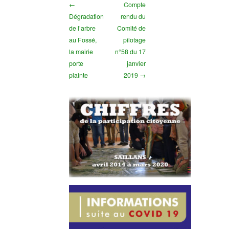
←
Compte
Dégradation
rendu du
de l’arbre
Comité de
au Fossé,
pilotage
la mairie
n°58 du 17
porte
janvier
plainte
2019 →