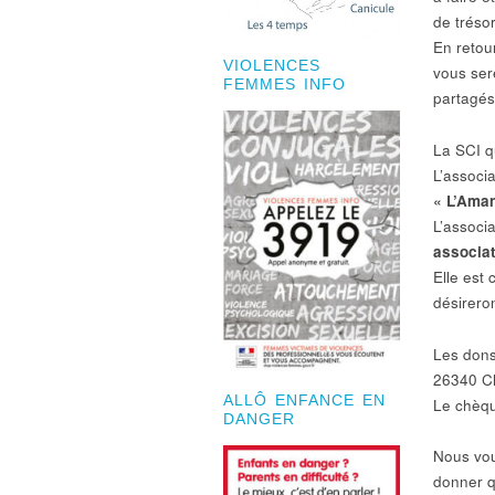
de tréso
En retou
VIOLENCES
vous ser
FEMMES INFO
partagés
La SCI 
L’associ
« L’Ama
L’associ
associa
Elle est
désireron
Les dons
26340 C
ALLÔ ENFANCE EN
Le chèque
DANGER
Nous vou
donner q