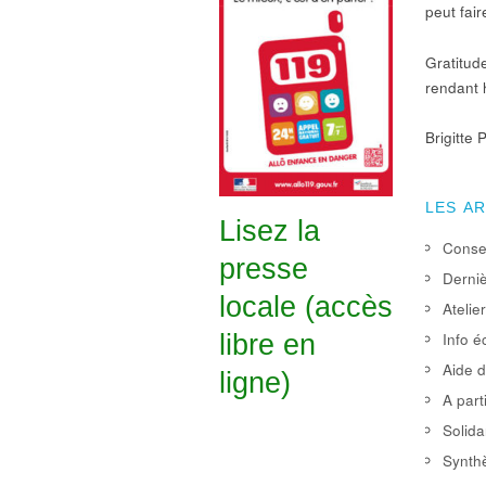
peut fair
Gratitude
rendant
Brigitte 
LES A
Lisez la
Consei
presse
Derniè
locale (accès
Atelie
libre en
Info é
Aide d
ligne)
A part
Solida
Synthè