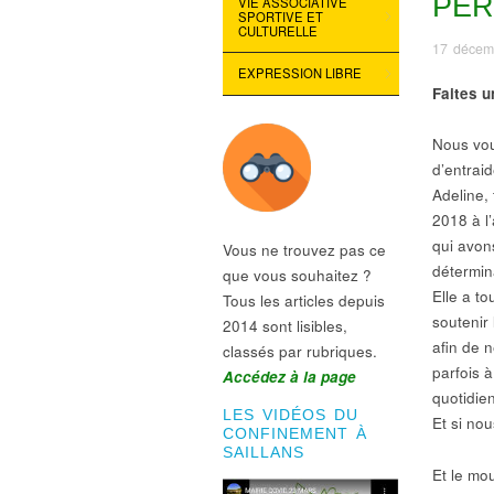
PER
VIE ASSOCIATIVE
SPORTIVE ET
CULTURELLE
17 décem
EXPRESSION LIBRE
Faites u
Nous vou
d’entrai
Adeline, 
2018 à l
qui avon
Vous ne trouvez pas ce
détermina
que vous souhaitez ?
Elle a t
Tous les articles depuis
soutenir
2014 sont lisibles,
afin de 
classés par rubriques.
parfois 
Accédez à la page
quotidie
LES VIDÉOS DU
Et si nou
CONFINEMENT À
SAILLANS
Et le mo