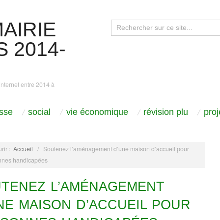
AIRIE
 2014-
internet entre 2014 à
sse
social
vie économique
révision plu
pro
rir :
Accueil
/
Soutenez l’aménagement d’une maison d’accueil pour
nnes handicapées
TENEZ L’AMÉNAGEMENT
NE MAISON D’ACCUEIL POUR