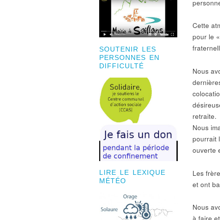
personne
Cette at
pour le 
fraternel
SOUTENIR LES
PERSONNES EN
DIFFICULTÉ
Nous avo
dernière
colocati
désireus
retraite.
Nous ima
pourrait 
ouverte 
Les frèr
LIRE LE LEXIQUE
MÉTÉO
et ont ba
Nous avo
à faire 