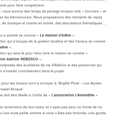
rerie pour faire complément.
r, nous aurons des temps de partage lorsque cela « tournera » et
ez les bienvenu(e)s. Nous proposerons des moments de repas
, de musique et chants en soirée, des discussions thématiques …
qui a acheté se nomme
« La maison d’Adèle »
.
ation qui s’occupe de la gestion locative et des travaux se nomme
ndine »
.
ation qui sera là pour faire vivre la maison se nomme
«
tion Adeline REBESCO »
.
 composée des auxiliaires de vie d’Adeline et des personnes qui
t s’investir concrètement dans le projet.
 pour les travaux sont à envoyer à: Brigitte Pinat – Les Aymes
hastel-Arnaud
 doit être libellé à l’ordre de
« L’association L’Amandine »
s remercions de tout coeur et n’ayez pas peur ou honte de ne
u’une toute petite somme si vous n’êtes pas fortunés; une goutte