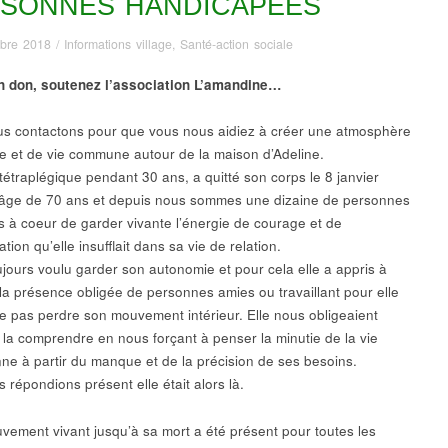
SONNES HANDICAPÉES
bre 2018
/
Informations village
,
Santé-action sociale
n don, soutenez l’association L’amandine…
s contactons pour que vous nous aidiez à créer une atmosphère
de et de vie commune autour de la maison d’Adeline.
tétraplégique pendant 30 ans, a quitté son corps le 8 janvier
’âge de 70 ans et depuis nous sommes une dizaine de personnes
s à coeur de garder vivante l’énergie de courage et de
tion qu’elle insufflait dans sa vie de relation.
oujours voulu garder son autonomie et pour cela elle a appris à
 la présence obligée de personnes amies ou travaillant pour elle
ne pas perdre son mouvement intérieur. Elle nous obligeaient
à la comprendre en nous forçant à penser la minutie de la vie
nne à partir du manque et de la précision de ses besoins.
s répondions présent elle était alors là.
uvement vivant jusqu’à sa mort a été présent pour toutes les