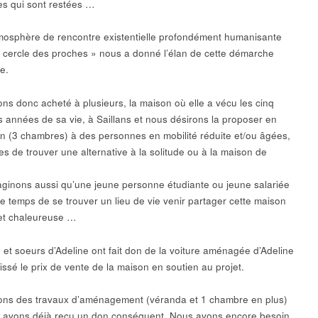
s qui sont restées …
mosphère de rencontre existentielle profondément humanisante
« cercle des proches » nous a donné l’élan de cette démarche
le.
ns donc acheté à plusieurs, la maison où elle a vécu les cinq
s années de sa vie, à Saillans et nous désirons la proposer en
on (3 chambres) à des personnes en mobilité réduite et/ou âgées,
es de trouver une alternative à la solitude ou à la maison de
ginons aussi qu’une jeune personne étudiante ou jeune salariée
le temps de se trouver un lieu de vie venir partager cette maison
et chaleureuse …
e et soeurs d’Adeline ont fait don de la voiture aménagée d’Adeline
issé le prix de vente de la maison en soutien au projet.
ns des travaux d’aménagement (véranda et 1 chambre en plus)
et avons déjà reçu un don conséquent. Nous avons encore besoin