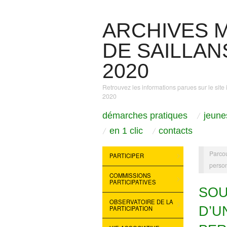
ARCHIVES M
DE SAILLANS
2020
Retrouvez les informations parues sur le site 
2020
démarches pratiques
jeune
en 1 clic
contacts
Parcou
PARTICIPER
perso
COMMISSIONS
PARTICIPATIVES
SOU
OBSERVATOIRE DE LA
D’U
PARTICIPATION