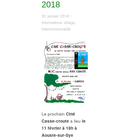
2018
30 janvier 2018
/
Informations village
,
Intercommunalité
Le prochain
Ciné
Casse-croute
a lieu
le
11 février à 18h à
Aouste-sur-Sye