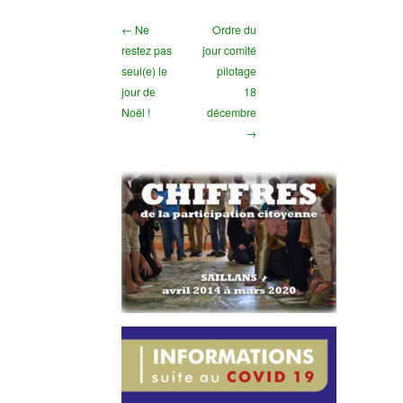
← Ne
Ordre du
restez pas
jour comité
seul(e) le
pilotage
jour de
18
Noël !
décembre
→