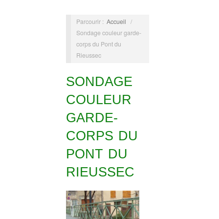
Parcourir :
Accueil
/
Sondage couleur garde-
corps du Pont du
Rieussec
SONDAGE
COULEUR
GARDE-
CORPS DU
PONT DU
RIEUSSEC