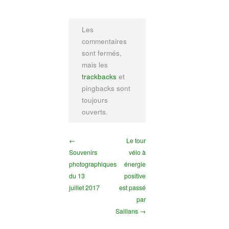
Les
commentaires
sont fermés,
mais les
trackbacks
et
pingbacks sont
toujours
ouverts.
←
Le tour
Souvenirs
vélo à
photographiques
énergie
du 13
positive
juillet 2017
est passé
par
Saillans →