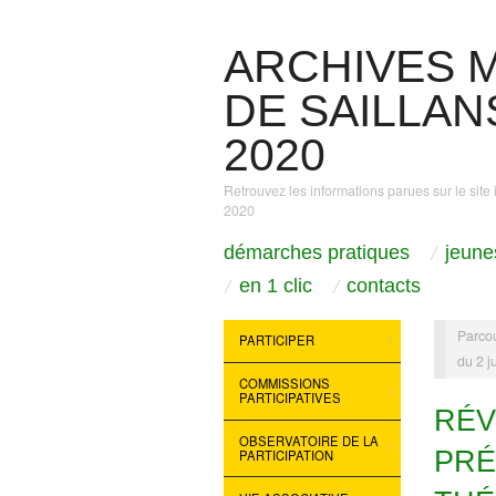
ARCHIVES M
DE SAILLANS
2020
Retrouvez les informations parues sur le site 
2020
démarches pratiques
jeune
en 1 clic
contacts
Parcou
PARTICIPER
du 2 ju
COMMISSIONS
PARTICIPATIVES
RÉV
OBSERVATOIRE DE LA
PRÉ
PARTICIPATION