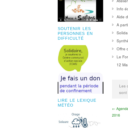
Atelie
Info é
Aide d
A part
SOUTENIR LES
Solida
PERSONNES EN
DIFFICULTÉ
Synthè
Offre 
Le For
12 Mai
Les 
sont
LIRE LE LEXIQUE
MÉTÉO
← Agenda c
2016