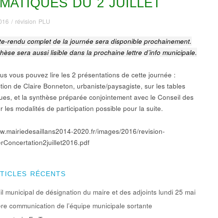
MATIQUES DU 2 JUILLET
2016
/
révision PLU
e-rendu complet de la journée sera disponible prochainement.
èse sera aussi lisible dans la prochaine lettre d’info municipale.
us vous pouvez lire les 2 présentations de cette journée :
ction de Claire Bonneton, urbaniste/paysagiste, sur les tables
ues, et la synthèse préparée conjointement avec le Conseil des
 les modalités de participation possible pour la suite.
ww.mairiedesaillans2014-2020.fr/images/2016/revision-
erConcertation2juillet2016.pdf
RTICLES RÉCENTS
l municipal de désignation du maire et des adjoints lundi 25 mai
re communication de l’équipe municipale sortante