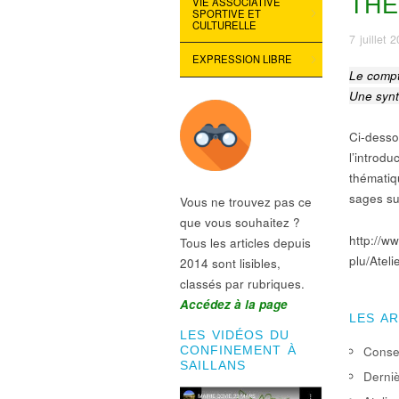
THÉ
VIE ASSOCIATIVE
SPORTIVE ET
CULTURELLE
7 juillet 
EXPRESSION LIBRE
Le compt
Une synth
Ci-desso
l’introdu
thématiq
sages sur
Vous ne trouvez pas ce
que vous souhaitez ?
http://w
Tous les articles depuis
plu/Ateli
2014 sont lisibles,
classés par rubriques.
Accédez à la page
LES A
LES VIDÉOS DU
Consei
CONFINEMENT À
SAILLANS
Derniè