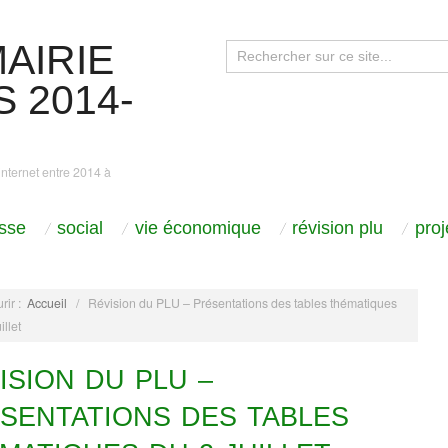
AIRIE
 2014-
internet entre 2014 à
sse
social
vie économique
révision plu
pro
rir :
Accueil
/
Révision du PLU – Présentations des tables thématiques
illet
ISION DU PLU –
SENTATIONS DES TABLES