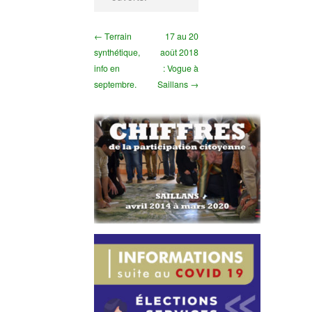
← Terrain
17 au 20
synthétique,
août 2018
info en
: Vogue à
septembre.
Saillans →