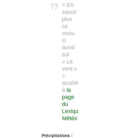
> En
savoir
plus
ce
mois-
ci
aussi
sur
« Le
vent »
>
accédez
à
la
page
du
Lexique
Météo
Précipitations :