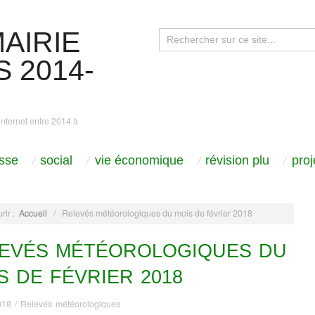
AIRIE
 2014-
internet entre 2014 à
sse
social
vie économique
révision plu
pro
rir :
Accueil
/
Relevés météorologiques du mois de février 2018
EVÉS MÉTÉOROLOGIQUES DU
S DE FÉVRIER 2018
018
/
Relevés météorologiques