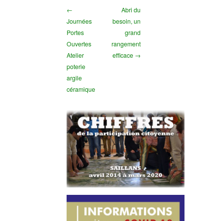
←
Abri du
Journées
besoin, un
Portes
grand
Ouvertes
rangement
Atelier
efficace →
poterie
argile
céramique