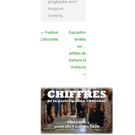
pingbacks sont
toujours
ouverts.
← Festival
Exposition
L’Allumette
fenêtre
sur…
artistes de
Saillans et
d’ailleurs
→