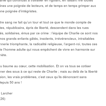
rlie qui continuait à travailler en rigolant, en faisant rire toutes
ines une poignée de lecteurs, et de temps en temps grimper aux
une poignée d’intégristes.
otre sang ne fait qu’un tour et tout ce que le monde compte de
es, républicains, épris de liberté, descendent dans les rues
és, solidaires, émus par ce crime : l’équipe de Charlie ce sont nos
nos grands enfants gâtés, insolents, irrévérencieux, intraitables
nnerie triomphante, la radicalité religieuse, l’argent-roi, toutes ces
de l’homme adulte qui nous empêchent de vivre en harmonie sur
nète.
u baume au cœur, cette mobilisation. Et on va tous se cotiser
ner des sous à ce qui reste de Charlie ; mais au delà de la liberté
sion, les vrais problèmes, c’est ceux qu’ils dénoncent sans
depuis 50 ans !
n Larcher
(26)