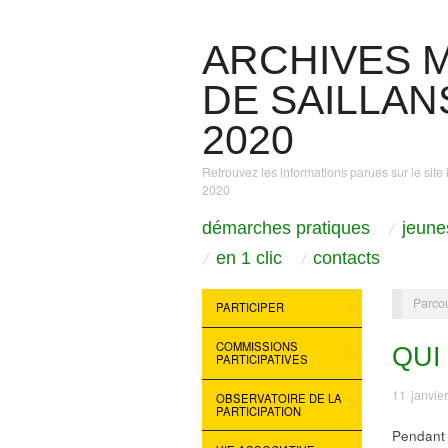
ARCHIVES M
DE SAILLANS
2020
Retrouvez les informations parues sur le site 
2020
démarches pratiques
jeune
en 1 clic
contacts
Parcou
PARTICIPER
COMMISSIONS
QUI
PARTICIPATIVES
11 janvie
OBSERVATOIRE DE LA
PARTICIPATION
Pendant 