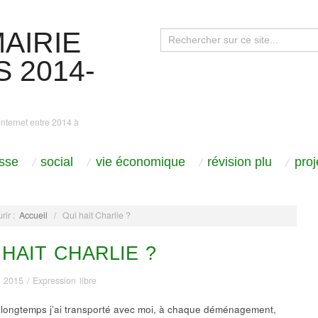
AIRIE
 2014-
internet entre 2014 à
sse
social
vie économique
révision plu
pro
rir :
Accueil
/
Qui hait Charlie ?
 HAIT CHARLIE ?
r 2015
/
Expression libre
longtemps j’ai transporté avec moi, à chaque déménagement,