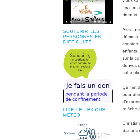
vieux Cha
les sema
rideaux 
Alors, n
SOUTENIR LES
démocrat
PERSONNES EN
DIFFICULTÉ
constern
enfants, 
sur la co
dérives 
cette pla
Ça met d
pour don
d’expres
relâche 
LIRE LE LEXIQUE
MÉTÉO
Christia
Saillans 