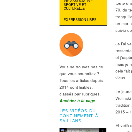
VIE ASSOCIATIVE
toute un
SPORTIVE ET
CULTURELLE
70, du t
tranquil
EXPRESSION LIBRE
un mort 
suivie de
Je l’ai 
ressenta
et j’esp
mais je 
Vous ne trouvez pas ce
cela fai
que vous souhaitez ?
vieux…
Tous les articles depuis
2014 sont lisibles,
Le jeune
classés par rubriques.
Wolinski
Accédez à la page
tradition
LES VIDÉOS DU
2015 – 1
CONFINEMENT À
SAILLANS
Et voilà