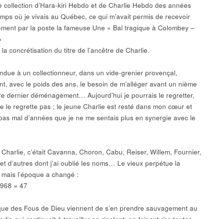
e collection d’Hara-kiri Hebdo et de Charlie Hebdo des années
emps où je vivais au Québec, ce qui m’avait permis de recevoir
lement par la poste la fameuse Une « Bal tragique à Colombey –
»
 la concrétisation du titre de l’ancêtre de Charlie.
vendue à un collectionneur, dans un vide-grenier provençal,
nt, avec le poids des ans, le besoin de m’alléger avant un nième
ère dernier déménagement… Aujourd’hui je pourrais le regretter,
ne le regrette pas ; le jeune Charlie est resté dans mon cœur et
t pas mal d’années que je ne me sentais plus en synergie avec le
 Charlie, c’était Cavanna, Choron, Cabu, Reiser, Willem, Fournier,
 et d’autres dont j’ai oublié les noms… Le vieux perpétue la
, mais l’époque a changé :
968 = 47
 que des Fous de Dieu viennent de s’en prendre sauvagement au