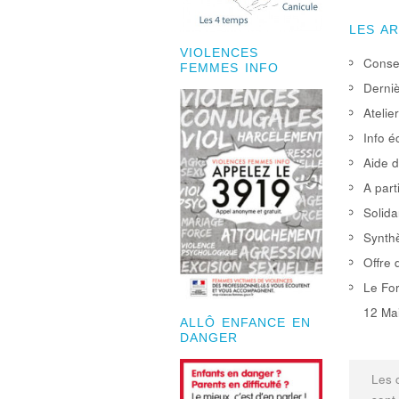
LES A
VIOLENCES
Consei
FEMMES INFO
Derniè
Atelie
Info é
Aide d
A part
Solida
Synthè
Offre 
Le For
12 Mai
ALLÔ ENFANCE EN
DANGER
Les 