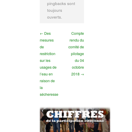
pingbacks sont
toujours
ouverts.
← Des
Compte
mesures
rendu du
de
comité de
restriction
pilotage
sur les
du 04
usages de
octobre
l’eau en
2018 →
raison de
la
sécheresse