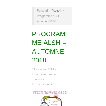
Parcourir :
Accueil
/
Programme ALSH –
Automne 2018
PROGRAM
ME ALSH –
AUTOMNE
2018
11 octobre 2018
/
Enfance-jeunesse-
éducation
,
Intercommunalité