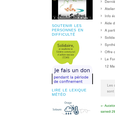
Derniè
Atelie
Info é
Aide d
SOUTENIR LES
A part
PERSONNES EN
DIFFICULTÉ
Solida
Synthè
Offre 
Le For
12 Mai
Les 
LIRE LE LEXIQUE
sont
MÉTÉO
← Aucelon,
samedi 29