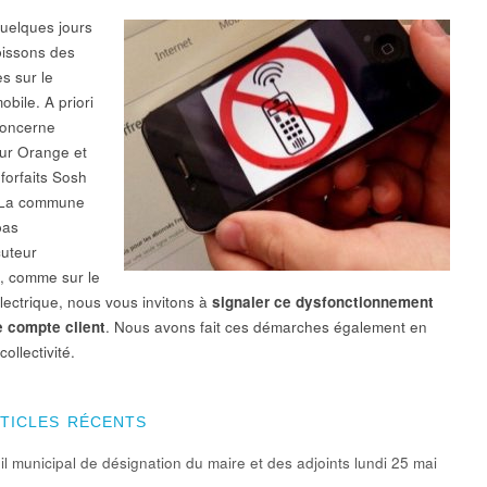
uelques jours
issons des
s sur le
bile. A priori
 concerne
eur Orange et
forfaits Sosh
. La commune
pas
cuteur
é, comme sur le
lectrique, nous vous invitons à
signaler ce dysfonctionnement
e compte client
. Nous avons fait ces démarches également en
collectivité.
RTICLES RÉCENTS
l municipal de désignation du maire et des adjoints lundi 25 mai