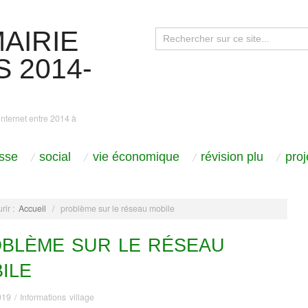
AIRIE
 2014-
internet entre 2014 à
sse
social
vie économique
révision plu
pro
rir :
Accueil
/
problème sur le réseau mobile
BLÈME SUR LE RÉSEAU
ILE
019
/
Informations village