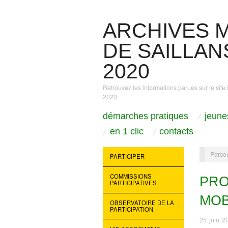
ARCHIVES M
DE SAILLANS
2020
Retrouvez les informations parues sur le site 
2020
démarches pratiques
jeune
en 1 clic
contacts
Parcou
PARTICIPER
COMMISSIONS
PRO
PARTICIPATIVES
MOB
OBSERVATOIRE DE LA
PARTICIPATION
25 juin 2