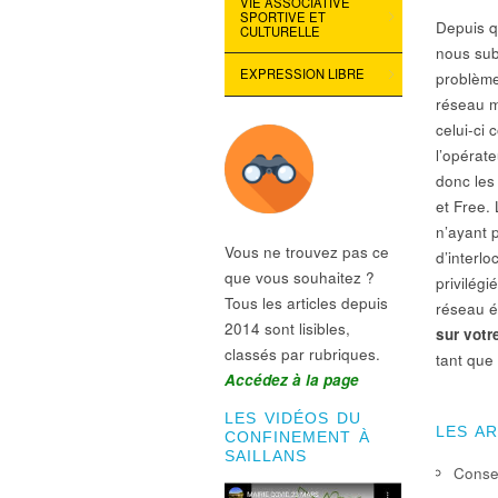
VIE ASSOCIATIVE
SPORTIVE ET
Depuis q
CULTURELLE
nous sub
EXPRESSION LIBRE
problème
réseau mo
celui-ci
l’opérat
donc les 
et Free
n’ayant 
Vous ne trouvez pas ce
d’interlo
que vous souhaitez ?
privilégi
Tous les articles depuis
réseau é
2014 sont lisibles,
sur votr
classés par rubriques.
tant que 
Accédez à la page
LES VIDÉOS DU
LES A
CONFINEMENT À
SAILLANS
Consei