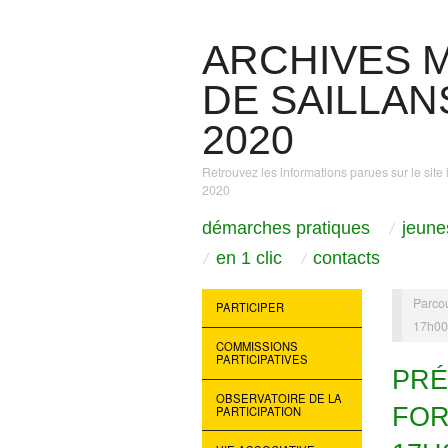
ARCHIVES M
DE SAILLANS
2020
Retrouvez les informations parues sur le site 
2020
démarches pratiques
jeune
en 1 clic
contacts
Parcou
PARTICIPER
17h0
COMMISSIONS
PARTICIPATIVES
PRÉ
OBSERVATOIRE DE LA
FOR
PARTICIPATION