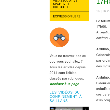
17H
VIE ASSOCIATIVE
SPORTIVE ET
CULTURELLE
16 juin 2
EXPRESSION LIBRE
Le forum
17h00.
Animatio
environ 
Arduino,
Générale
Vous ne trouvez pas ce
par ordi
que vous souhaitez ?
des mote
Tous les articles depuis
2014 sont lisibles,
Arduino,
classés par rubriques.
Bidouill
Accédez à la page
créatifs
LES VIDÉOS DU
ces pers
CONFINEMENT À
d’un proj
SAILLANS