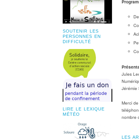
Program
De
Co
SOUTENIR LES
Ac
PERSONNES EN
DIFFICULTÉ
Pe
Co
Présenta
Jules Le
Numériq
Jérémie 
Merci d
LIRE LE LEXIQUE
téléphon
MÉTÉO
nombre d
LES A