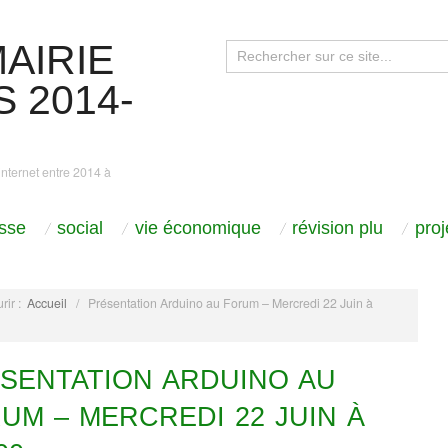
AIRIE
 2014-
internet entre 2014 à
sse
social
vie économique
révision plu
pro
rir :
Accueil
/
Présentation Arduino au Forum – Mercredi 22 Juin à
0
SENTATION ARDUINO AU
UM – MERCREDI 22 JUIN À