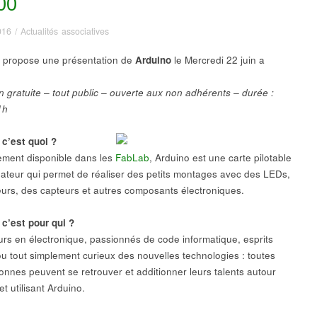
00
016
/
Actualités associatives
 propose une présentation de
Arduino
le Mercredi 22 juin a
n gratuite – tout public – ouverte aux non adhérents – durée :
1h
 c’est quoi ?
ment disponible dans les
FabLab
, Arduino est une carte pilotable
nateur qui permet de réaliser des petits montages avec des LEDs,
urs, des capteurs et autres composants électroniques.
 c’est pour qui ?
eurs en électronique, passionnés de code informatique, esprits
 ou tout simplement curieux des nouvelles technologies : toutes
onnes peuvent se retrouver et additionner leurs talents autour
et utilisant Arduino.