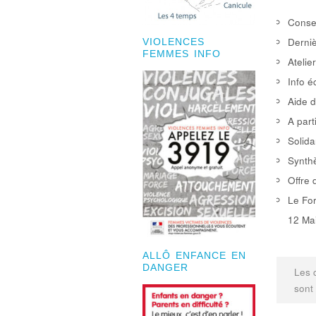
Consei
Derniè
VIOLENCES
FEMMES INFO
Atelie
Info é
Aide d
A part
Solida
Synthè
Offre 
Le For
12 Mai
ALLÔ ENFANCE EN
DANGER
Les 
sont