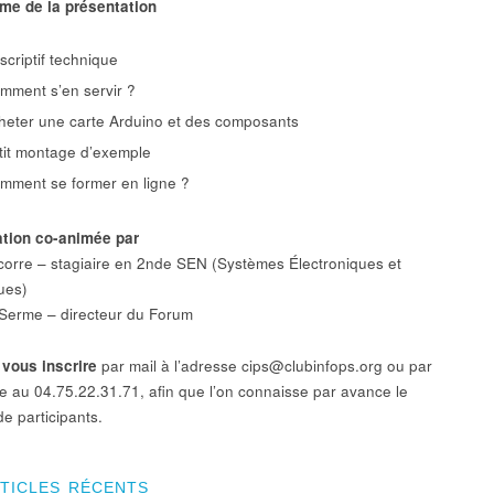
me de la présentation
scriptif technique
mment s’en servir ?
heter une carte Arduino et des composants
tit montage d’exemple
mment se former en ligne ?
tion co-animée par
corre – stagiaire en 2nde SEN (Systèmes Électroniques et
ues)
Serme – directeur du Forum
e
vous inscrire
par mail à l’adresse cips@clubinfops.org ou par
e au 04.75.22.31.71, afin que l’on connaisse par avance le
e participants.
RTICLES RÉCENTS