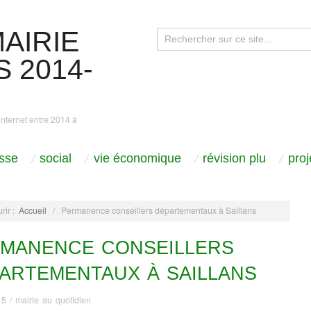
AIRIE
 2014-
internet entre 2014 à
sse
social
vie économique
révision plu
pro
rir :
Accueil
/
Permanence conseillers départementaux à Saillans
MANENCE CONSEILLERS
ARTEMENTAUX À SAILLANS
15
/
mairie au quotidien