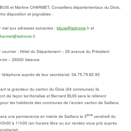
BUIS et Martine CHARMET, Conseillers départementaux du Diois,
tre disposition et joignables :
r mel aux adresses suivantes :
bbuis@ladrome
.fr
et
harmet@ladrome.fr
r courrier : Hôtel du Département – 26 avenue du Président
rriot – 26000 Valence
r téléphone auprès de leur secrétariat: 04.75.79.82.93
ant la grandeur du canton du Diois (64 communes) ils
ront de façon territorialisé et Bernard BUIS sera le référent
l pour les habitants des communes de l’ancien canton de Saillans.
ème
isera une permanence en mairie de Saillans le 3
vendredi du
10h00 à 11h00 (en horaire libre ou sur rendez-vous pris auprès
crétariat).