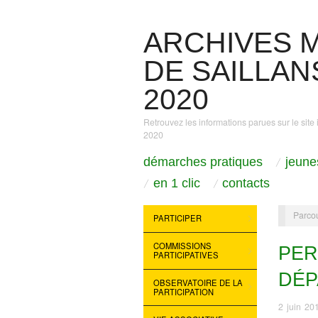
ARCHIVES M
DE SAILLANS
2020
Retrouvez les informations parues sur le site 
2020
démarches pratiques
jeune
en 1 clic
contacts
Parcou
PARTICIPER
COMMISSIONS
PER
PARTICIPATIVES
DÉP
OBSERVATOIRE DE LA
PARTICIPATION
2 juin 20