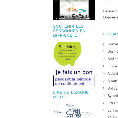
Bernard
Conseill
SOUTENIR LES
PERSONNES EN
LES A
DIFFICULTÉ
Consei
Derniè
Atelie
Info é
Aide d
A part
Solida
LIRE LE LEXIQUE
Synthè
MÉTÉO
Offre 
Le For
12 Mai