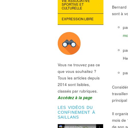
VIE ASSOCIATIVE
SPORTIVE ET
Bernard 
CULTURELLE
sont à vo
EXPRESSION LIBRE
pa
mc
pa
He
Vous ne trouvez pas ce
que vous souhaitez ?
pa
Tous les articles depuis
2014 sont lisibles,
Considér
classés par rubriques.
travaille
Accédez à la page
principa
LES VIDÉOS DU
CONFINEMENT À
Il organ
SAILLANS
mois de 
de son se