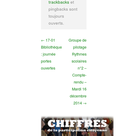
trackbacks
et
pingbacks sont
toujours
ouverts.
← 17-01
Groupe de
Bibliothèque
pilotage
: journée
Rythmes
portes
scolaires
ouvertes
n°2 –
Compte-
rendu –
Mardi 16
décembre
2014 →