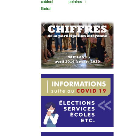
cabinet
peintres →
libéral